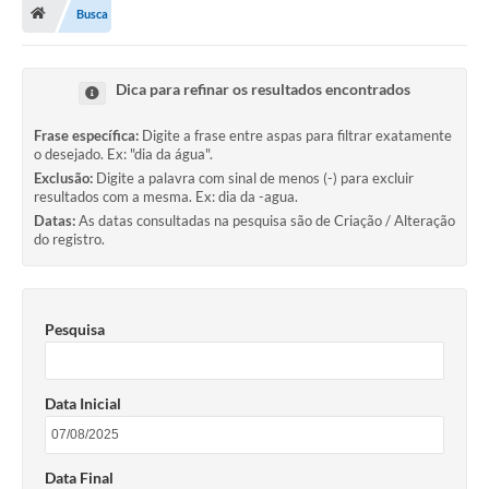
Busca
Turismo
Secretarias
Dica para refinar os resultados encontrados
Publicações Oficiais
Frase específica:
Digite a frase entre aspas para filtrar exatamente
o desejado. Ex: "dia da água".
Multimídia
Exclusão:
Digite a palavra com sinal de menos (-) para excluir
resultados com a mesma. Ex: dia da -agua.
Contato
Datas:
As datas consultadas na pesquisa são de Criação / Alteração
do registro.
Formulário elaboração LDO
Formulário Elaboração LOA 2021
Pesquisa
FISCAL
Portal da Transparência
Data Inicial
Setores Públicos – Telefones
Atualização Cadastral
Data Final