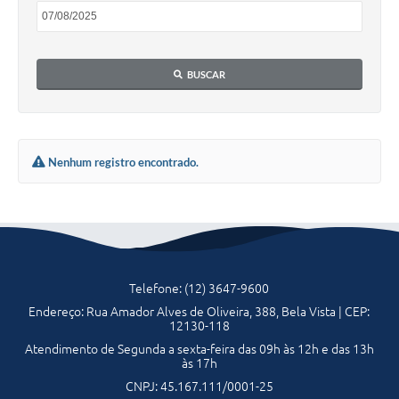
A Nossa Cidade
Galeria de Fotos
BUSCAR
Audiências Públicas
Arquivos para Download
A Prefeitura
Nenhum registro encontrado.
Carta de Serviços
Galeria de Vídeos
Projetos
Telefone: (12) 3647-9600
Contas Públicas
Endereço: Rua Amador Alves de Oliveira, 388, Bela Vista | CEP:
Legislação
12130-118
Atendimento de Segunda a sexta-feira das 09h às 12h e das 13h
Editais
às 17h
CNPJ: 45.167.111/0001-25
Links