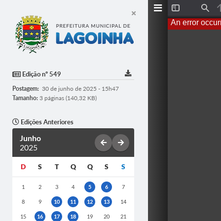
T
F
o
i
An error occur
g
n
g
d
l
e
S
i
d
Edição nº 549
e
b
Postagem:
30 de junho de 2025 - 15h47
a
r
Tamanho:
3 páginas (140,32 KB)
Edições Anteriores
Junho
2025
D
S
T
Q
Q
S
S
1
2
3
4
5
6
7
8
9
10
11
12
13
14
15
16
17
18
19
20
21