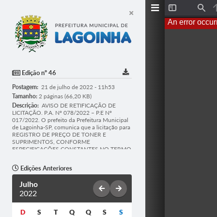
T
F
o
i
An error occur
g
n
g
d
l
e
S
i
d
Edição nº 46
e
b
Postagem:
21 de julho de 2022 - 11h53
a
r
Tamanho:
2 páginas (66,20 KB)
Descrição:
AVISO DE RETIFICAÇÃO DE
LICITAÇÃO. P.A. Nº 078/2022 – P.E Nº
017/2022. O prefeito da Prefeitura Municipal
de Lagoinha-SP, comunica que a licitação para
REGISTRO DE PREÇO DE TONER E
SUPRIMENTOS, CONFORME
ESPECIFICAÇÕES CONSTANTES NO TERMO
DE REFERÊNCIA E DEMAIS ANEXOS DO
EDITAL, se encontra aberta com data de
Edições Anteriores
realização: 03/08/2022 as 13:30 horas. O
Edital poderá ser pelo site
Julho
www.lagoinha.sp.gov.br ou plataforma
2022
www.bnc.org.br. Informações tel. (12) 3647-
1201. P.E.011/2022–P.A.044/2022. TERMO
DE HOMOLOGAÇÃO. No dia 20/07/2022
D
S
T
Q
Q
S
S
após constatada a regularidade dos atos