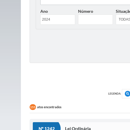
Ano
Número
Situaçã
LEGENDA:
atos encontrados
155
Nº 1242
Lei Ordinária