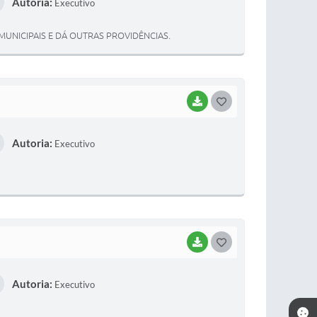
Autoria:
Executivo
S
T
UNICIPAIS E DÁ OUTRAS PROVIDÊNCIAS.
E
I
BAIXAR
G
O
Autoria:
Executivo
S
T
E
I
BAIXAR
G
O
Autoria:
Executivo
S
T