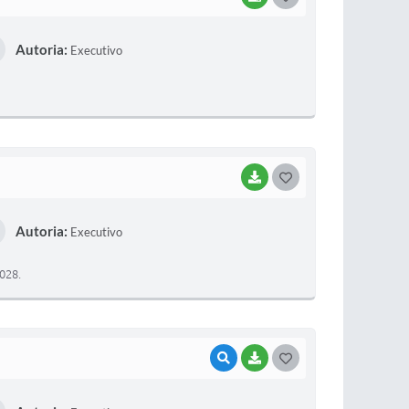
O
Autoria:
Executivo
S
T
E
I
BAIXAR
G
O
Autoria:
Executivo
S
T
028.
E
I
VISUALIZAR
BAIXAR
G
O