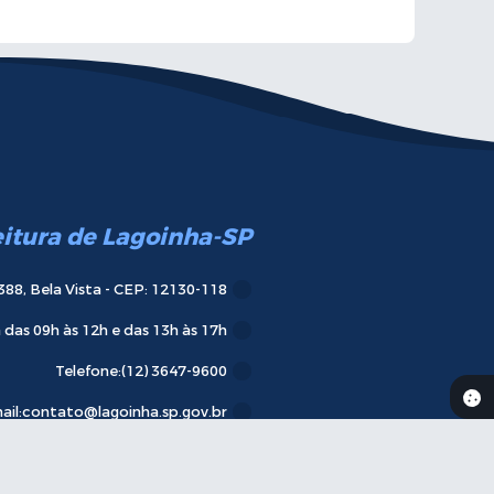
eitura de Lagoinha-SP
388, Bela Vista - CEP: 12130-118
das 09h às 12h e das 13h às 17h
Telefone:
(12) 3647-9600
ail:
contato@lagoinha.sp.gov.br
va-se
aqui em nossa Newsletter