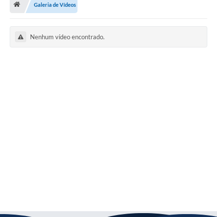
Galeria de Vídeos
Turismo
Secretarias
Nenhum vídeo encontrado.
Publicações Oficiais
Multimídia
Contato
Formulário elaboração LDO
Formulário Elaboração LOA 2021
FISCAL
Portal da Transparência
Setores Públicos – Telefones
Atualização Cadastral