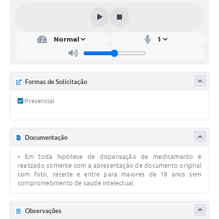
A Nossa Cidade
Galeria de Fotos
Audiências Públicas
Arquivos para Download
Formas de Solicitação
A Prefeitura
Presencial
Carta de Serviços
Galeria de Vídeos
Documentação
Projetos
• Em toda hipótese de dispensação de medicamento é
Contas Públicas
realizado somente com a apresentação de documento original
com foto, receite e entre para maiores de 18 anos sem
Legislação
comprometimento de saúde intelectual.
Editais
Observações
Links