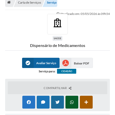
Carta de Serviços
Serviço
Turismo
Atualizado em: 05/05/2026 às 09h54
Secretarias
Publicações Oficiais
Multimídia
SAÚDE
Dispensário de Medicamentos
Contato
Formulário elaboração LDO
Avaliar Serviço
Baixar PDF
Formulário Elaboração LOA 2021
Serviço para:
CIDADÃO
FISCAL
Portal da Transparência
COMPARTILHAR
Setores Públicos – Telefones
Atualização Cadastral