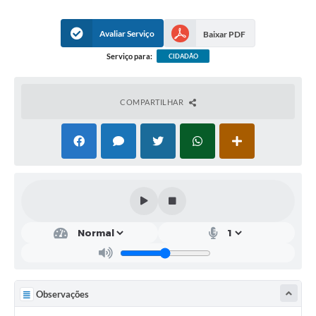
A Nossa Cidade
normativas do Tesouro Nacional.
Avaliar Serviço
Baixar PDF
Galeria de Fotos
Serviço para:
CIDADÃO
Audiências Públicas
Arquivos para Download
COMPARTILHAR
A Prefeitura
Carta de Serviços
Galeria de Vídeos
Projetos
Contas Públicas
Legislação
Editais
Observações
Links