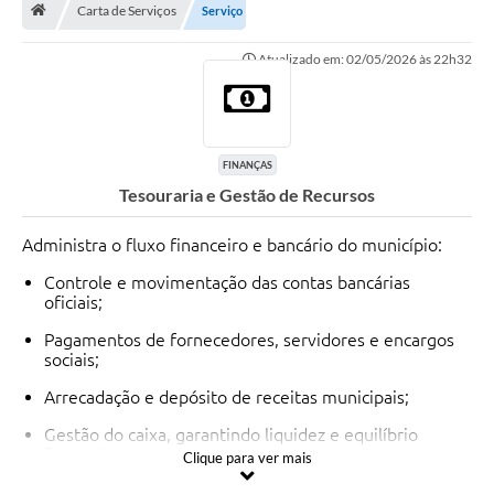
Carta de Serviços
Serviço
Turismo
Atualizado em: 02/05/2026 às 22h32
Secretarias
Publicações Oficiais
Multimídia
FINANÇAS
Tesouraria e Gestão de Recursos
Contato
Administra o fluxo financeiro e bancário do município:
Formulário elaboração LDO
Controle e movimentação das contas bancárias
Formulário Elaboração LOA 2021
oficiais;
FISCAL
Pagamentos de fornecedores, servidores e encargos
sociais;
Portal da Transparência
Arrecadação e depósito de receitas municipais;
Setores Públicos – Telefones
Gestão do caixa, garantindo liquidez e equilíbrio
financeiro;
Clique para ver mais
Atualização Cadastral
Aplicação de recursos conforme legislação e