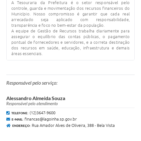
A Tesouraria da Prefeitura é o setor responsável pelo
controle, guarda e movimentação dos recursos financeiros do
Serviços Online
Município. Nosso compromisso é garantir que cada real
arrecadado seja aplicado com responsabilidade,
Telefones Úteis
transparência e foco no bem-estar da população.
A equipe de Gestão de Recursos trabalha diariamente para
Transparência
assegurar o equilíbrio das contas públicas, o pagamento
pontual de fornecedores e servidores, e a correta destinação
Jornal
dos recursos em saúde, educação, infraestrutura e demais
áreas essenciais.
Agenda
SIC
Responsável pelo serviço:
Diário Oficial
Emprega
Alessandro Almeida Souza
Responsável pelo atendimento
(12)3647-9600
TELEFONE:
financas@lagoinha.sp.gov.br
E-MAIL:
Rua Amador Alves de Oliveira, 388 - Bela Vista
ENDEREÇO: