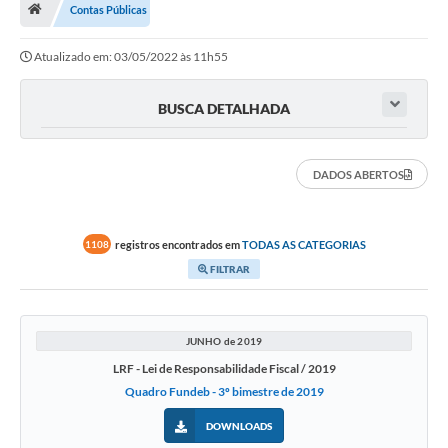
Contas Públicas
Turismo
Atualizado em: 03/05/2022 às 11h55
Secretarias
Publicações Oficiais
BUSCA DETALHADA
Multimídia
DADOS ABERTOS
Contato
Formulário elaboração LDO
registros encontrados em
TODAS AS CATEGORIAS
1108
Formulário Elaboração LOA 2021
FILTRAR
FISCAL
Portal da Transparência
JUNHO de 2019
LRF - Lei de Responsabilidade Fiscal / 2019
Setores Públicos – Telefones
Quadro Fundeb - 3º bimestre de 2019
Atualização Cadastral
DOWNLOADS