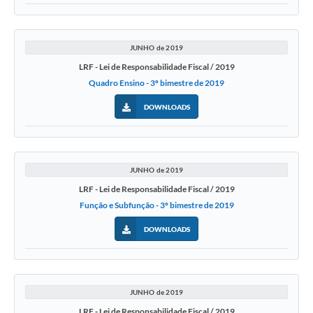
A Nossa Cidade
Galeria de Fotos
JUNHO de 2019
Audiências Públicas
LRF - Lei de Responsabilidade Fiscal / 2019
Quadro Ensino - 3º bimestre de 2019
Arquivos para Download
DOWNLOADS
A Prefeitura
Carta de Serviços
JUNHO de 2019
Galeria de Vídeos
LRF - Lei de Responsabilidade Fiscal / 2019
Projetos
Função e Subfunção - 3º bimestre de 2019
Contas Públicas
DOWNLOADS
Legislação
Editais
JUNHO de 2019
Links
LRF - Lei de Responsabilidade Fiscal / 2019