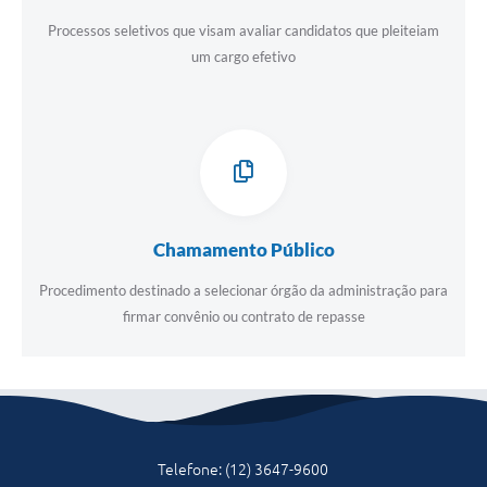
A Nossa Cidade
Processos seletivos que visam avaliar candidatos que pleiteiam
Galeria de Fotos
um cargo efetivo
Audiências Públicas
Arquivos para Download
A Prefeitura
Carta de Serviços
Chamamento Público
Galeria de Vídeos
Procedimento destinado a selecionar órgão da administração para
Projetos
firmar convênio ou contrato de repasse
Contas Públicas
Legislação
Editais
Telefone: (12) 3647-9600
Links