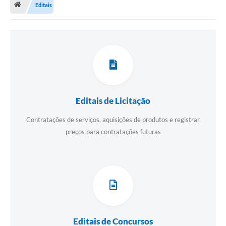
Editais
Turismo
Secretarias
Publicações Oficiais
Multimídia
Contato
Editais de Licitação
Formulário elaboração LDO
Contratações de serviços, aquisições de produtos e registrar
preços para contratações futuras
Formulário Elaboração LOA 2021
FISCAL
Portal da Transparência
Setores Públicos – Telefones
Atualização Cadastral
Editais de Concursos