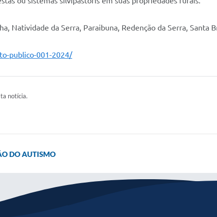
estas ou sistemas silvipastoris em suas propriedades rurais.
ha, Natividade da Serra, Paraibuna, Redenção da Serra, Santa Br
nto-publico-001-2024/
ta notícia.
ÃO DO AUTISMO