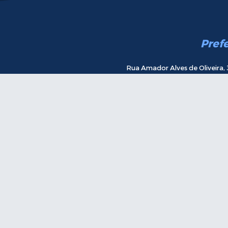
Pref
Rua Amador Alves de Oliveira, 
Atendimento de Segunda a sexta-feira 
E-m
Receba novidades.
Incre
ersão do Sistema:
3.5.3 - 19/06/2026
Portal atualizado em:
06/08/2026 