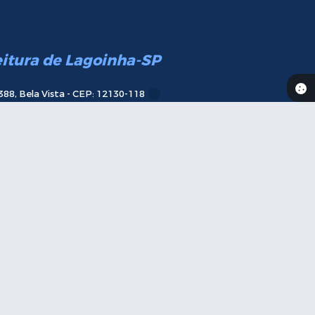
eitura de Lagoinha-SP
388, Bela Vista - CEP: 12130-118
das 09h às 12h e das 13h às 17h
Telefone:
(12) 3647-9600
ail:
contato@lagoinha.sp.gov.br
va-se
aqui em nossa Newsletter
11:30