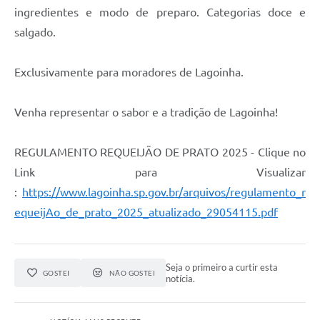
ingredientes e modo de preparo. Categorias doce e
Serviços Online
salgado.
Telefones Úteis
Exclusivamente para moradores de Lagoinha.
Transparência
Jornal
Venha representar o sabor e a tradição de Lagoinha!
Agenda
REGULAMENTO REQUEIJÃO DE PRATO 2025 - Clique no
SIC
Link para Visualizar
:
https://www.lagoinha.sp.gov.br/arquivos/regulamento_r
Diário Oficial
equeijAo_de_prato_2025_atualizado_29054115.pdf
Emprega
Seja o primeiro a curtir esta
GOSTEI
NÃO GOSTEI
notícia.