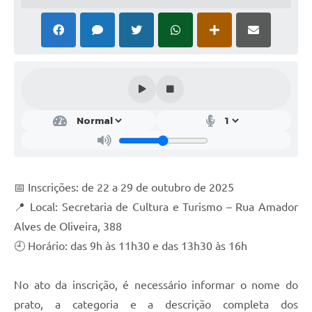
A Nossa Cidade
Galeria de Fotos
Audiências Públicas
Arquivos para Download
A Prefeitura
Carta de Serviços
Galeria de Vídeos
📅 Inscrições: de 22 a 29 de outubro de 2025
Projetos
📍 Local: Secretaria de Cultura e Turismo – Rua Amador
Alves de Oliveira, 388
Contas Públicas
🕘 Horário: das 9h às 11h30 e das 13h30 às 16h
Legislação
Editais
No ato da inscrição, é necessário informar o nome do
prato, a categoria e a descrição completa dos
Links