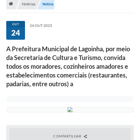
Notícias
Notícia
Turismo
Secretarias
OUT
24 OUT 2025
24
Publicações Oficiais
Multimídia
A Prefeitura Municipal de Lagoinha, por meio
da Secretaria de Cultura e Turismo, convida
Contato
todos os moradores, cozinheiros amadores e
Formulário elaboração LDO
estabelecimentos comerciais (restaurantes,
Formulário Elaboração LOA 2021
padarias, entre outros) a
FISCAL
Portal da Transparência
Setores Públicos – Telefones
Atualização Cadastral
COMPARTILHAR