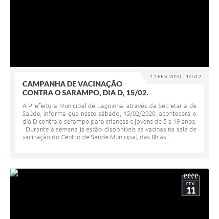
11 FEV 2020 - 14h12
CAMPANHA DE VACINAÇÃO
CONTRA O SARAMPO, DIA D, 15/02.
A Prefeitura Municipal de Lagoinha, através da Secretaria de
Saúde, informa que neste sábado, 15/02/2020, acontecerá o
dia D contra o sarampo para crianças e jovens de 5 a 19 anos.
Durante a semana já estão disponíveis as vacinas na sala de
vacinação do Centro de Saúde Municipal, das 8h às...
FEV
11