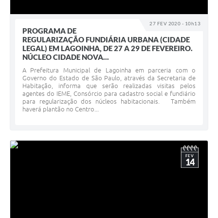
27 FEV 2020 - 10h13
PROGRAMA DE
REGULARIZAÇÃO FUNDIÁRIA URBANA (CIDADE
LEGAL) EM LAGOINHA, DE 27 A 29 DE FEVEREIRO.
NÚCLEO CIDADE NOVA...
A Prefeitura Municipal de Lagoinha em parceria com o
Governo do Estado de São Paulo, através da Secretaria de
Habitação, informa que serão realizadas visitas pelos
agentes do IEME, Consórcio para cadastro social e fundiário
para regularização dos núcleos habitacionais. Também
haverá plantão no Centro...
FEV
14