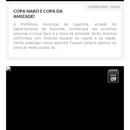
A Nossa Cidade
10 MAR 2020 - 16h26
COPA NARO E COPA DA
Galeria de Fotos
AMIZADE!
A Prefeitura Municipal de Lagoinha, através do
Audiências Públicas
Departamento de Esportes, promoverá nas próximas
semanas a Copa Naro e a Copa da Amizade. Serão diversos
Arquivos para Download
confrontos com diversas equipes da cidade e da região.
Venha prestigiar nosso esporte! Fiquem sempre atentos ao
site e às redes sociais da...
A Prefeitura
Carta de Serviços
Galeria de Vídeos
MAR
09
Projetos
Contas Públicas
Legislação
Editais
Links