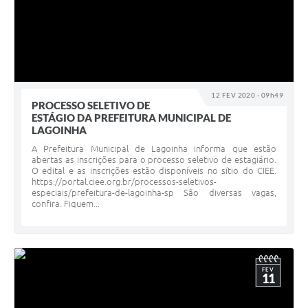
12 FEV 2020 - 09h49
PROCESSO SELETIVO DE
ESTÁGIO DA PREFEITURA MUNICIPAL DE
LAGOINHA
A Prefeitura Municipal de Lagoinha informa que estão
abertas as inscrições para o processo seletivo de estagiário.
O edital e as inscrições estão disponíveis no sítio do CIEE.
https://portal.ciee.org.br/processos-seletivos-
especiais/prefeitura-de-lagoinha-sp São diversas vagas,
confira. Fiquem...
FEV
11