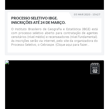
05 MAR 2020 - 15h27
PROCESSO SELETIVO IBGE.
INSCRIÇÕES ATÉ 24 DE MARÇO.
O Instituto Brasileiro de Geografia e Estatística (IBGE) está
com processo seletivo aberto para contratação de agentes
censitários (nível médio) e recenseadores (nível fundamental).
As inscrições serão via internet, pelo site da organizadora do
Processo Seletivo, o Cebraspe. (Clique aqui para fazer...
MAR
02