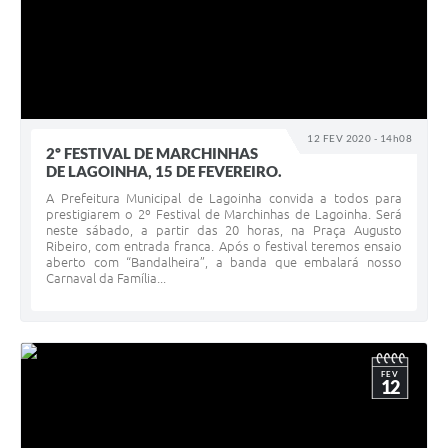
12 FEV 2020 - 14h08
2º FESTIVAL DE MARCHINHAS
DE LAGOINHA, 15 DE FEVEREIRO.
A Prefeitura Municipal de Lagoinha convida a todos para
prestigiarem o 2º Festival de Marchinhas de Lagoinha. Será
neste sábado, a partir das 20 horas, na Praça Augusto
Ribeiro, com entrada franca. Após o festival teremos ensaio
aberto com “Bandalheira”, a banda que embalará nosso
Carnaval da Família...
FEV
12