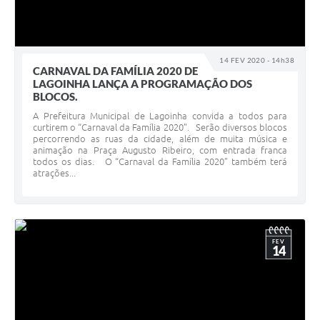
14 FEV 2020 - 14h38
CARNAVAL DA FAMÍLIA 2020 DE
LAGOINHA LANÇA A PROGRAMAÇÃO DOS
BLOCOS.
A Prefeitura Municipal de Lagoinha convida a todos para
curtirem o “Carnaval da Família 2020”. Serão diversos blocos
percorrendo as ruas da cidade, além de muita música e
animação na Praça Augusto Ribeiro, com entrada franca
todos os dias. O “Carnaval da Família 2020” também terá
atrações...
FEV
14