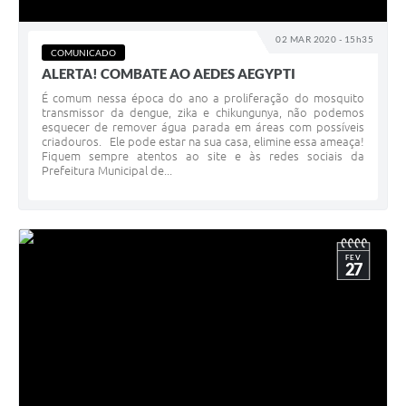
02 MAR 2020 - 15h35
COMUNICADO
ALERTA! COMBATE AO AEDES AEGYPTI
É comum nessa época do ano a proliferação do mosquito
transmissor da dengue, zika e chikungunya, não podemos
esquecer de remover água parada em áreas com possíveis
criadouros. Ele pode estar na sua casa, elimine essa ameaça!
Fiquem sempre atentos ao site e às redes sociais da
Prefeitura Municipal de...
FEV
27