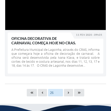
11 FEV 2020 - 09h35
OFICINA DECORATIVA DE
CARNAVAL COMEÇA HOJE NO CRAS.
A Prefeitura Municipal de Lagoinha, através do CRAS, informa
que começara hoje a oficina de decoração de carnaval. A
oficina será desenvolvida pela Ivana Klava, e tratará sobre
cortes de tecido e costura artesanal, nos dias 11, 12, 13, 17 e
18, das 14 às 17. O CRAS de Lagoinha desenvolve...