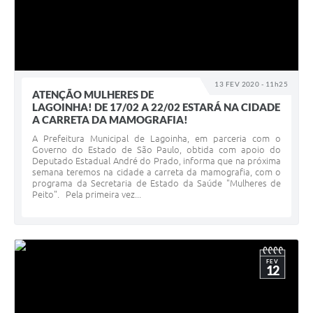
13 FEV 2020 - 11h25
ATENÇÃO MULHERES DE
LAGOINHA! DE 17/02 A 22/02 ESTARÁ NA CIDADE
A CARRETA DA MAMOGRAFIA!
A Prefeitura Municipal de Lagoinha, em parceria com o
Governo do Estado de São Paulo, obtida com apoio do
Deputado Estadual André do Prado, informa que na próxima
semana teremos na cidade a carreta da mamografia, com o
programa da Secretaria de Estado da Saúde "Mulheres de
Peito". Pela primeira vez...
FEV
12