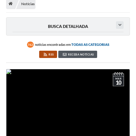
Notícias
Turismo
Secretarias
BUSCA DETALHADA
Publicações Oficiais
Multimídia
notícias encontradas em
TODAS AS CATEGORIAS
762
RSS
RECEBA NOTÍCIAS
Contato
Formulário elaboração LDO
Formulário Elaboração LOA 2021
MAR
10
FISCAL
Portal da Transparência
Setores Públicos – Telefones
Atualização Cadastral