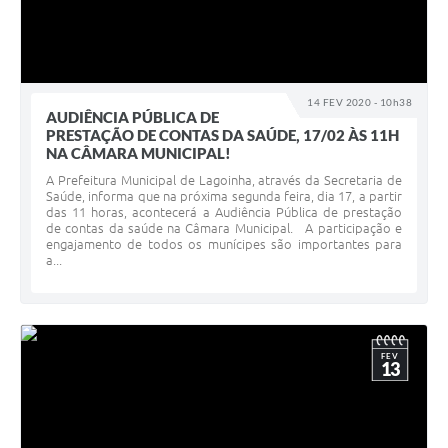
14 FEV 2020 - 10h38
AUDIÊNCIA PÚBLICA DE
PRESTAÇÃO DE CONTAS DA SAÚDE, 17/02 ÀS 11H
NA CÂMARA MUNICIPAL!
A Prefeitura Municipal de Lagoinha, através da Secretaria de
Saúde, informa que na próxima segunda feira, dia 17, a partir
das 11 horas, acontecerá a Audiência Pública de prestação
de contas da saúde na Câmara Municipal. A participação e
engajamento de todos os munícipes são importantes para
a...
FEV
13