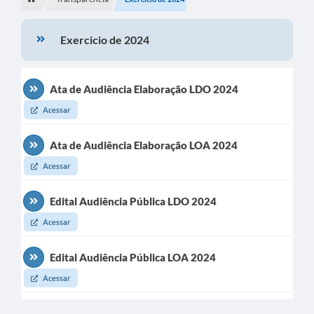
Turismo
Exercicio de 2024
Secretarias
Publicações Oficiais
Ata de Audiência Elaboração LDO 2024
Multimídia
Acessar
Contato
Ata de Audiência Elaboração LOA 2024
Formulário elaboração LDO
Acessar
Formulário Elaboração LOA 2021
Edital Audiência Pública LDO 2024
FISCAL
Acessar
Portal da Transparência
Edital Audiência Pública LOA 2024
Setores Públicos – Telefones
Acessar
Atualização Cadastral