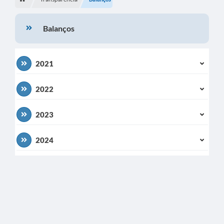
Turismo
Balanços
Secretarias
Publicações Oficiais
2021
Multimídia
2022
Contato
Formulário elaboração LDO
2023
Formulário Elaboração LOA 2021
2024
FISCAL
Portal da Transparência
Setores Públicos – Telefones
Atualização Cadastral