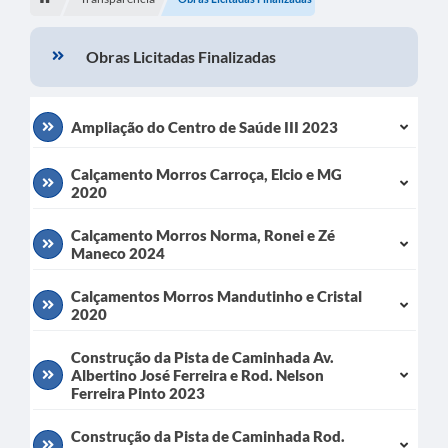
Turismo
Obras Licitadas Finalizadas
Secretarias
Publicações Oficiais
Ampliação do Centro de Saúde III 2023
Multimídia
Calçamento Morros Carroça, Elcio e MG
Contato
2020
Formulário elaboração LDO
Calçamento Morros Norma, Ronei e Zé
Maneco 2024
Formulário Elaboração LOA 2021
Calçamentos Morros Mandutinho e Cristal
FISCAL
2020
Portal da Transparência
Construção da Pista de Caminhada Av.
Albertino José Ferreira e Rod. Nelson
Setores Públicos – Telefones
Ferreira Pinto 2023
Atualização Cadastral
Construção da Pista de Caminhada Rod.