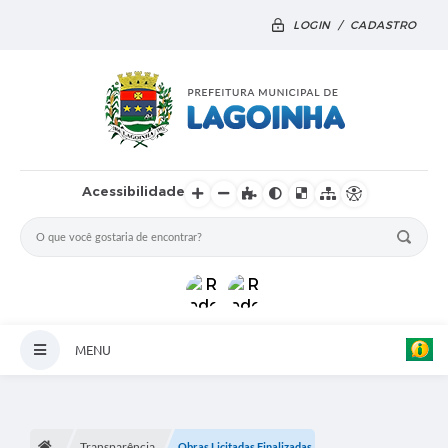
LOGIN / CADASTRO
Acessibilidade
MENU
Principal
Notícias
Transparência
Obras Licitadas Finalizadas