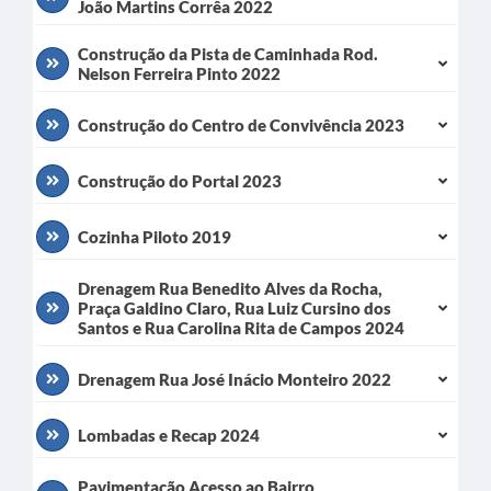
João Martins Corrêa 2022
A Nossa Cidade
Construção da Pista de Caminhada Rod.
Galeria de Fotos
Nelson Ferreira Pinto 2022
Audiências Públicas
Construção do Centro de Convivência 2023
Arquivos para Download
Construção do Portal 2023
A Prefeitura
Carta de Serviços
Cozinha Piloto 2019
Galeria de Vídeos
Drenagem Rua Benedito Alves da Rocha,
Praça Galdino Claro, Rua Luiz Cursino dos
Projetos
Santos e Rua Carolina Rita de Campos 2024
Contas Públicas
Drenagem Rua José Inácio Monteiro 2022
Legislação
Lombadas e Recap 2024
Editais
Pavimentação Acesso ao Bairro
Links