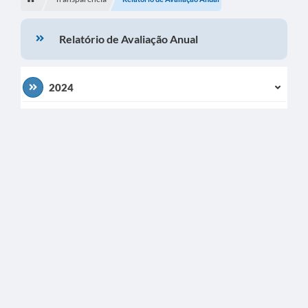
Turismo
Relatório de Avaliação Anual
Secretarias
Publicações Oficiais
2024
Multimídia
Contato
Formulário elaboração LDO
Formulário Elaboração LOA 2021
FISCAL
Portal da Transparência
Setores Públicos – Telefones
Atualização Cadastral