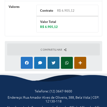
A Nossa Cidade
Valores
Contrato
R$ 6.905,12
Galeria de Fotos
Audiências Públicas
Valor Total
R$ 6.905,12
Arquivos para Download
A Prefeitura
Carta de Serviços
COMPARTILHAR
Galeria de Vídeos
Projetos
Contas Públicas
Legislação
Telefone: (12) 3647-9600
Editais
Endereço: Rua Amador Alves de Oliveira, 388, Bela Vista | CEP:
12130-118
Links