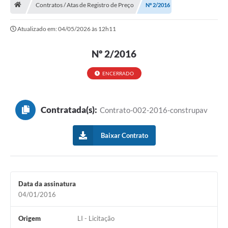
Contratos / Atas de Registro de Preço
Nº 2/2016
Turismo
Atualizado em: 04/05/2026 às 12h11
Secretarias
Nº 2/2016
Publicações Oficiais
Multimídia
ENCERRADO
Contato
Contratada(s):
Contrato-002-2016-construpav
Formulário elaboração LDO
Formulário Elaboração LOA 2021
Baixar Contrato
FISCAL
Portal da Transparência
Data da assinatura
Setores Públicos – Telefones
04/01/2016
Atualização Cadastral
Origem
LI - Licitação