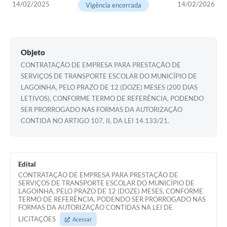
14/02/2025
14/02/2026
Vigência encerrada
A Nossa Cidade
Galeria de Fotos
Audiências Públicas
Objeto
CONTRATAÇÃO DE EMPRESA PARA PRESTAÇÃO DE
Arquivos para Download
SERVIÇOS DE TRANSPORTE ESCOLAR DO MUNICÍPIO DE
A Prefeitura
LAGOINHA, PELO PRAZO DE 12 (DOZE) MESES (200 DIAS
LETIVOS), CONFORME TERMO DE REFERÊNCIA, PODENDO
Carta de Serviços
SER PRORROGADO NAS FORMAS DA AUTORIZAÇÃO
CONTIDA NO ARTIGO 107, II, DA LEI 14.133/21.
Galeria de Vídeos
Projetos
Edital
Contas Públicas
CONTRATAÇÃO DE EMPRESA PARA PRESTAÇÃO DE
SERVIÇOS DE TRANSPORTE ESCOLAR DO MUNICÍPIO DE
Legislação
LAGOINHA, PELO PRAZO DE 12 (DOZE) MESES, CONFORME
TERMO DE REFERÊNCIA, PODENDO SER PRORROGADO NAS
Editais
FORMAS DA AUTORIZAÇÃO CONTIDAS NA LEI DE
LICITAÇÕES
Acessar
Links