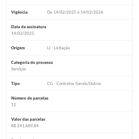
Serviços Online
Vigência
De 14/02/2025 à 14/02/2026
Telefones Úteis
Data da assinatura
14/02/2025
Transparência
Jornal
Origem
LI - Licitação
Agenda
Categoria do processo
Serviços
SIC
Diário Oficial
Tipo
CG - Contratos Gerais/Outros
Emprega
Número de parcelas
12
Valor das parcelas
R$ 241.689,84