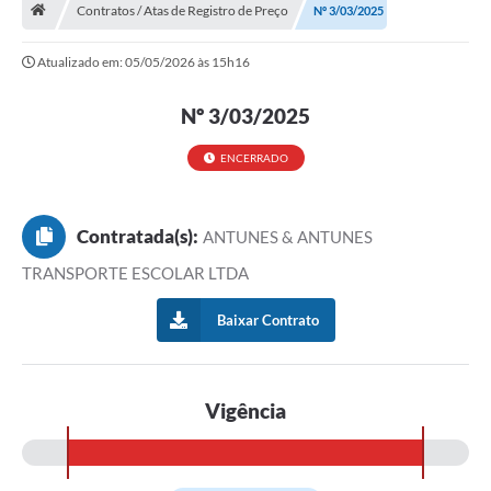
Contratos / Atas de Registro de Preço
Nº 3/03/2025
Turismo
Atualizado em: 05/05/2026 às 15h16
Secretarias
Nº 3/03/2025
Publicações Oficiais
Multimídia
ENCERRADO
Contato
Contratada(s):
ANTUNES & ANTUNES
Formulário elaboração LDO
TRANSPORTE ESCOLAR LTDA
Formulário Elaboração LOA 2021
Baixar Contrato
FISCAL
Portal da Transparência
Vigência
Setores Públicos – Telefones
Atualização Cadastral