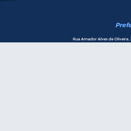
Pref
Rua Amador Alves de Oliveira, 
Atendimento de Segunda a sexta-feira 
E-m
Receba novidades.
Incre
ersão do Sistema:
3.5.3 - 19/06/2026
Portal atualizado em:
06/08/2026 