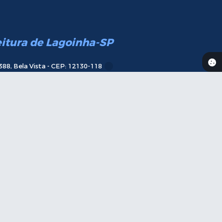
eitura de Lagoinha-SP
388, Bela Vista - CEP: 12130-118
das 09h às 12h e das 13h às 17h
Telefone:
(12) 3647-9600
ail:
contato@lagoinha.sp.gov.br
va-se
aqui em nossa Newsletter
11:30