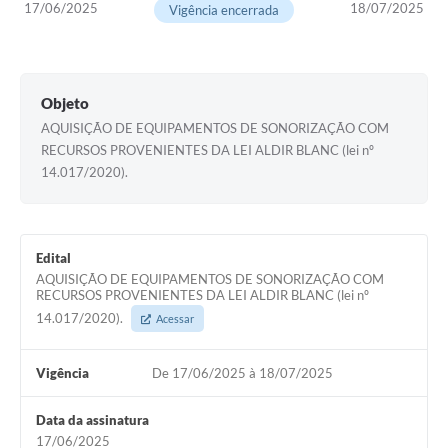
17/06/2025
18/07/2025
Vigência encerrada
A Nossa Cidade
Galeria de Fotos
Audiências Públicas
Objeto
AQUISIÇÃO DE EQUIPAMENTOS DE SONORIZAÇÃO COM
Arquivos para Download
RECURSOS PROVENIENTES DA LEI ALDIR BLANC (lei nº
A Prefeitura
14.017/2020).
Carta de Serviços
Galeria de Vídeos
Edital
AQUISIÇÃO DE EQUIPAMENTOS DE SONORIZAÇÃO COM
Projetos
RECURSOS PROVENIENTES DA LEI ALDIR BLANC (lei nº
14.017/2020).
Acessar
Contas Públicas
Legislação
Vigência
De 17/06/2025 à 18/07/2025
Editais
Data da assinatura
17/06/2025
Links