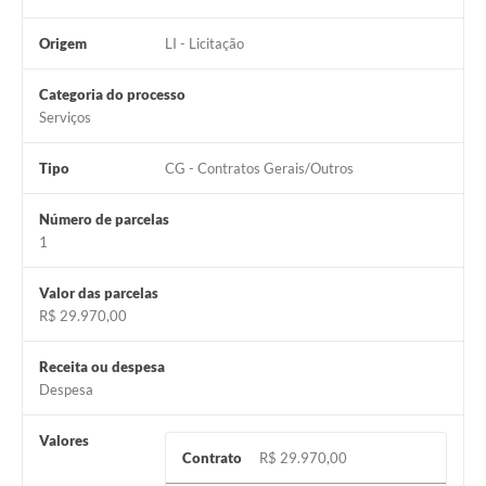
Serviços Online
Origem
LI - Licitação
Telefones Úteis
Categoria do processo
Serviços
Transparência
Jornal
Tipo
CG - Contratos Gerais/Outros
Agenda
Número de parcelas
1
SIC
Diário Oficial
Valor das parcelas
R$ 29.970,00
Emprega
Receita ou despesa
Despesa
Valores
Contrato
R$ 29.970,00