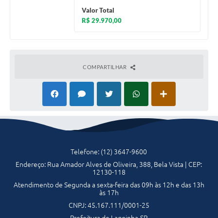
Valor Total
R$ 29.970,00
COMPARTILHAR
Telefone: (12) 3647-9600
Endereço: Rua Amador Alves de Oliveira, 388, Bela Vista | CEP:
12130-118
Atendimento de Segunda a sexta-feira das 09h às 12h e das 13h
às 17h
CNPJ: 45.167.111/0001-25
Prefeitura de Lagoinha-SP