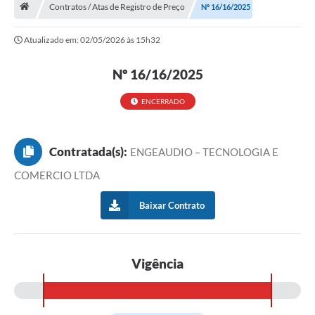
Contratos / Atas de Registro de Preço
Nº 16/16/2025
Turismo
Atualizado em: 02/05/2026 às 15h32
Secretarias
Nº 16/16/2025
Publicações Oficiais
Multimídia
ENCERRADO
Contato
Contratada(s):
ENGEAUDIO – TECNOLOGIA E
Formulário elaboração LDO
COMERCIO LTDA
Formulário Elaboração LOA 2021
Baixar Contrato
FISCAL
Portal da Transparência
Vigência
Setores Públicos – Telefones
Atualização Cadastral