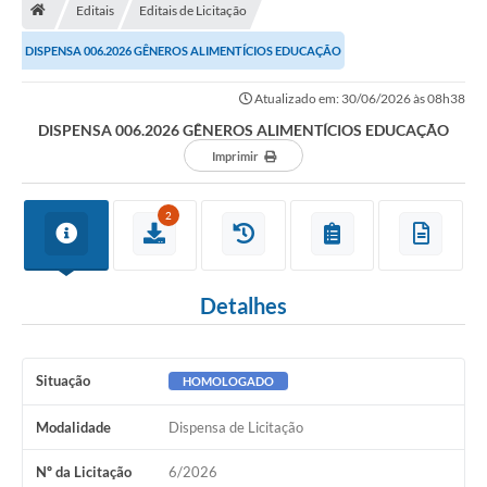
Editais
Editais de Licitação
Turismo
DISPENSA 006.2026 GÊNEROS ALIMENTÍCIOS EDUCAÇÃO
Secretarias
Atualizado em: 30/06/2026 às 08h38
Publicações Oficiais
DISPENSA 006.2026 GÊNEROS ALIMENTÍCIOS EDUCAÇÃO
Multimídia
Imprimir
Contato
2
Formulário elaboração LDO
Formulário Elaboração LOA 2021
Detalhes
FISCAL
Portal da Transparência
Situação
HOMOLOGADO
Setores Públicos – Telefones
Modalidade
Dispensa de Licitação
Atualização Cadastral
Nº da Licitação
6/2026