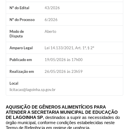
A Nossa Cidade
Nº do Edital
43/2026
Galeria de Fotos
Nº do Processo
6/2026
Audiências Públicas
Modo de
Aberto
Disputa
Arquivos para Download
Amparo Legal
Lei 14.133/2021, Art. 1º, § 2º
A Prefeitura
Publicado em
19/05/2026 às 17h00
Carta de Serviços
Galeria de Vídeos
Realização em
26/05/2026 às 23h59
Projetos
Local
licitacao@lagoinha.sp.gov.br
Contas Públicas
Legislação
AQUISIÇÃO DE GÊNEROS ALIMENTÍCIOS PARA
ATENDER A SECRETARIA MUNICIPAL DE EDUCAÇÃO
Editais
DE LAGOINHA SP
, destinados a suprir as necessidades do
órgão municipal, conforme condições estabelecidas neste
Links
Termo de Referência em regime de urgência.