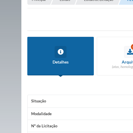
Detalhes
Arqui
(atas, homolog
Situação
Modalidade
Nº da Licitação