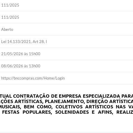
111/2025
111/2025
Aberto
Lei 14.133/2021, Art 28, I
21/05/2026 às 15h00
08/06/2026 às 13h00
https://bnccompras.com/Home/Login
NTUAL CONTRATAÇÃO DE EMPRESA ESPECIALIZADA PAR
ÕES ARTÍSTICAS, PLANEJAMENTO, DIREÇÃO ARTÍSTIC
SICAIS, BEM COMO, COLETIVOS ARTÍSTICOS NAS V
FESTAS POPULARES, SOLENIDADES E AFINS, REALI