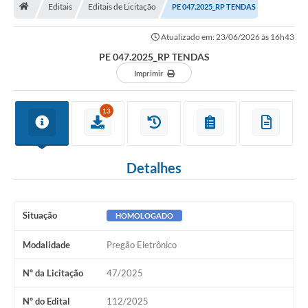
Editais
Editais de Licitação
PE 047.2025_RP TENDAS
Turismo
Atualizado em: 23/06/2026 às 16h43
Secretarias
PE 047.2025_RP TENDAS
Publicações Oficiais
Imprimir
Multimídia
13
Contato
Formulário elaboração LDO
Detalhes
Formulário Elaboração LOA 2021
FISCAL
Situação
HOMOLOGADO
Portal da Transparência
Modalidade
Pregão Eletrônico
Setores Públicos – Telefones
Nº da Licitação
47/2025
Atualização Cadastral
Nº do Edital
112/2025