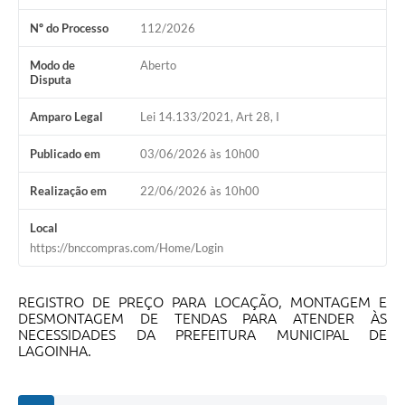
A Nossa Cidade
Nº do Processo
112/2026
Galeria de Fotos
Modo de
Aberto
Disputa
Audiências Públicas
Arquivos para Download
Amparo Legal
Lei 14.133/2021, Art 28, I
A Prefeitura
Publicado em
03/06/2026 às 10h00
Carta de Serviços
Realização em
22/06/2026 às 10h00
Galeria de Vídeos
Local
https://bnccompras.com/Home/Login
Projetos
Contas Públicas
REGISTRO DE PREÇO PARA LOCAÇÃO, MONTAGEM E
DESMONTAGEM DE TENDAS PARA ATENDER ÀS
Legislação
NECESSIDADES DA PREFEITURA MUNICIPAL DE
LAGOINHA.
Editais
Links