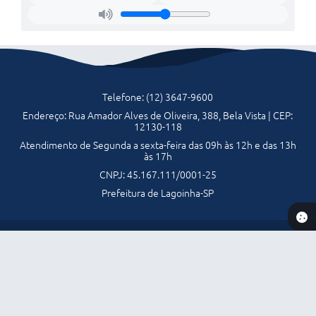
Telefone: (12) 3647-9600
Endereço: Rua Amador Alves de Oliveira, 388, Bela Vista | CEP:
12130-118
Atendimento de Segunda a sexta-feira das 09h às 12h e das 13h
às 17h
CNPJ: 45.167.111/0001-25
Prefeitura de Lagoinha-SP
Versão do Sistema:
3.5.3 - 19/06/2026
Portal atualizado em:
06/08/2026 16:28
Dados Abertos
Copyright Instar - 2006-2026. Todos os direitos reservados -