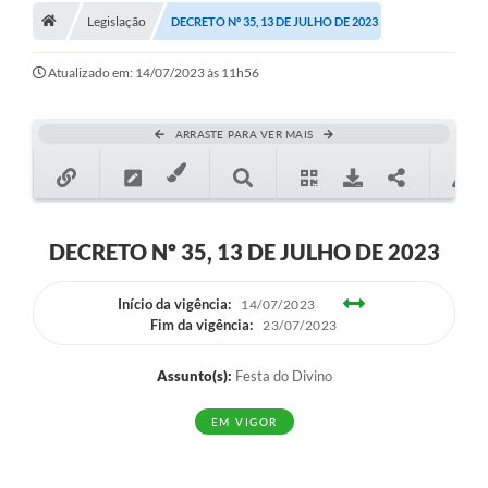
Legislação
DECRETO Nº 35, 13 DE JULHO DE 2023
Turismo
Secretarias
Atualizado em: 14/07/2023 às 11h56
Publicações Oficiais
ARRASTE PARA VER MAIS
Multimídia
Contato
Formulário elaboração LDO
DECRETO Nº 35, 13 DE JULHO DE 2023
Formulário Elaboração LOA 2021
Início da vigência:
14/07/2023
Fim da vigência:
23/07/2023
FISCAL
Portal da Transparência
Assunto(s):
Festa do Divino
Setores Públicos – Telefones
EM VIGOR
Atualização Cadastral