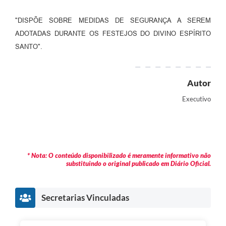
A Nossa Cidade
"DISPÕE SOBRE MEDIDAS DE SEGURANÇA A SEREM
Galeria de Fotos
ADOTADAS DURANTE OS FESTEJOS DO DIVINO ESPÍRITO
Audiências Públicas
SANTO".
Arquivos para Download
Autor
A Prefeitura
Executivo
Carta de Serviços
Galeria de Vídeos
Projetos
* Nota: O conteúdo disponibilizado é meramente informativo não
substituindo o original publicado em Diário Oficial.
Contas Públicas
Legislação
Secretarias Vinculadas
Editais
Links