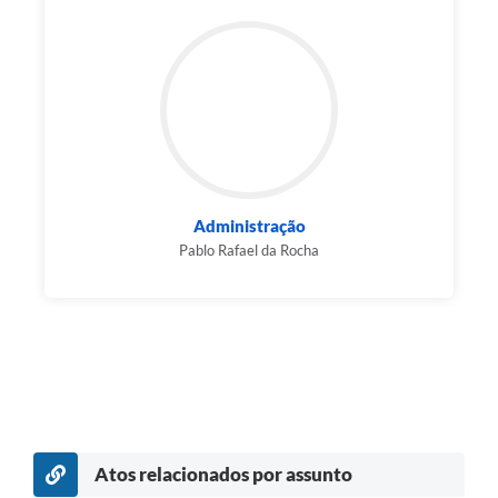
Serviços Online
Telefones Úteis
Transparência
Jornal
Agenda
Administração
Pablo Rafael da Rocha
SIC
Diário Oficial
Emprega
Atos relacionados por assunto