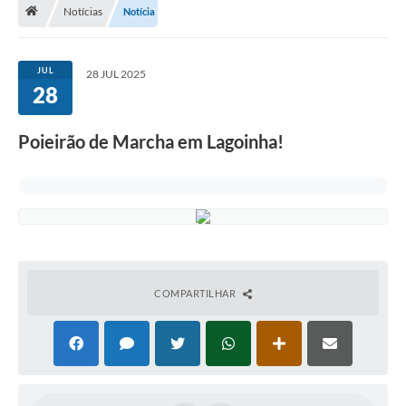
Notícias
Notícia
Turismo
Secretarias
JUL
28 JUL 2025
28
Publicações Oficiais
Multimídia
Poieirão de Marcha em Lagoinha!
Contato
Formulário elaboração LDO
Formulário Elaboração LOA 2021
FISCAL
COMPARTILHAR
Portal da Transparência
Setores Públicos – Telefones
Atualização Cadastral