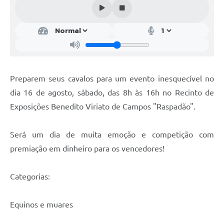
A Nossa Cidade
Galeria de Fotos
Audiências Públicas
Arquivos para Download
Preparem seus cavalos para um evento inesquecível no
A Prefeitura
dia 16 de agosto, sábado, das 8h às 16h no Recinto de
Carta de Serviços
Exposições Benedito Viriato de Campos "Raspadão".
Galeria de Vídeos
Será um dia de muita emoção e competição com
Projetos
premiação em dinheiro para os vencedores!
Contas Públicas
Categorias:
Legislação
Editais
Equinos e muares
Links