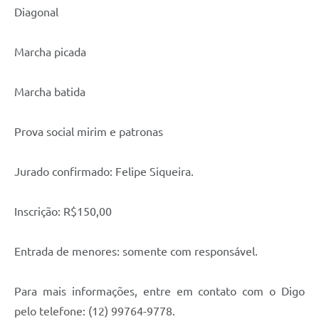
Diagonal
Serviços Online
Marcha picada
Telefones Úteis
Transparência
Marcha batida
Jornal
Prova social mirim e patronas
Agenda
SIC
Jurado confirmado: Felipe Siqueira.
Diário Oficial
Inscrição: R$150,00
Emprega
Entrada de menores: somente com responsável.
Para mais informações, entre em contato com o Digo
pelo telefone: (12) 99764-9778.