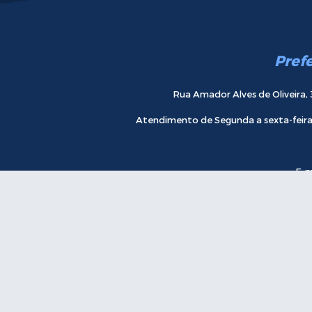
Pref
Rua Amador Alves de Oliveira, 
Atendimento de Segunda a sexta-feira 
E-m
Receba novidades.
Incre
ersão do Sistema:
3.5.3 - 19/06/2026
Portal atualizado em:
06/08/2026 