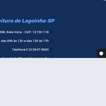
eitura de Lagoinha-SP
388, Bela Vista - CEP: 12130-118
das 09h às 12h e das 13h às 17h
Telefone:
(12) 3647-9600
ail:
contato@lagoinha.sp.gov.br
va-se
aqui em nossa Newsletter
16:28