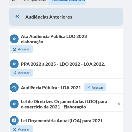
Turismo
Audiências Anteriores
Secretarias
Publicações Oficiais
Ata Audiência Pública LDO 2023
elaboração
Multimídia
Acessar
Contato
PPA 2022 a 2025 - LDO 2022 - LOA 2022.
Formulário elaboração LDO
Acessar
Formulário Elaboração LOA 2021
Audiência Pública - LOA 2021
Acessar
FISCAL
Portal da Transparência
Lei de Diretrizes Orçamentárias (LDO) para
o exercício de 2021 - Elaboração
Setores Públicos – Telefones
Lei Orçamentária Anual (LOA) para 2021
Atualização Cadastral
Acessar