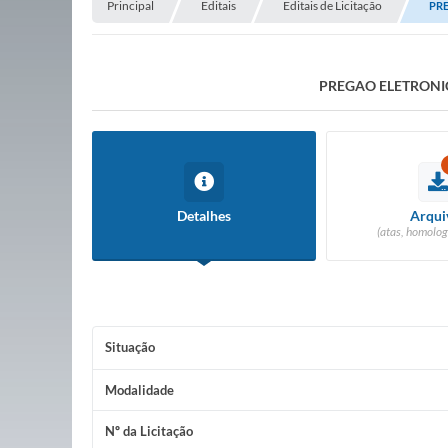
Principal
Editais
Editais de Licitação
PRE
PREGAO ELETRONIC
Detalhes
Arqui
(atas, homolog
Situação
Modalidade
Nº da Licitação