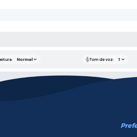
 MÍDIAS
eitura:
Tom de voz:
Pref