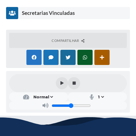
Serviços Online
Secretarias Vinculadas
Telefones Úteis
Transparência
COMPARTILHAR
Jornal
Agenda
SIC
Diário Oficial
Cult
Emprega
ura
e
Turi
smo
Robe
rt
Laris
son