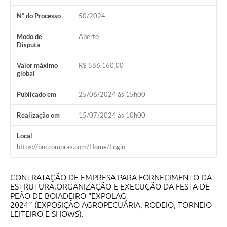
A Nossa Cidade
Nº do Processo
50/2024
Galeria de Fotos
Modo de
Aberto
Disputa
Audiências Públicas
Arquivos para Download
Valor máximo
R$ 586.160,00
global
A Prefeitura
Publicado em
25/06/2024 às 15h00
Carta de Serviços
Realização em
15/07/2024 às 10h00
Galeria de Vídeos
Local
Projetos
https://bnccompras.com/Home/Login
Contas Públicas
CONTRATAÇÃO DE EMPRESA PARA FORNECIMENTO DA
Legislação
ESTRUTURA,ORGANIZAÇÃO E EXECUÇÃO DA FESTA DE
PEÃO DE BOIADEIRO “EXPOLAG
2024’’ (EXPOSIÇÃO AGROPECUÁRIA, RODEIO, TORNEIO
Editais
LEITEIRO E SHOWS).
Links