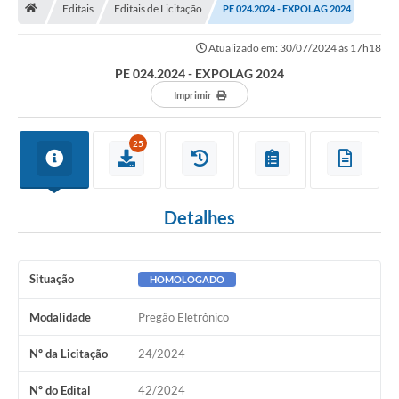
Editais
Editais de Licitação
PE 024.2024 - EXPOLAG 2024
Turismo
Atualizado em: 30/07/2024 às 17h18
Secretarias
PE 024.2024 - EXPOLAG 2024
Publicações Oficiais
Imprimir
Multimídia
25
Contato
Formulário elaboração LDO
Detalhes
Formulário Elaboração LOA 2021
FISCAL
Situação
HOMOLOGADO
Portal da Transparência
Modalidade
Pregão Eletrônico
Setores Públicos – Telefones
Nº da Licitação
24/2024
Atualização Cadastral
Nº do Edital
42/2024