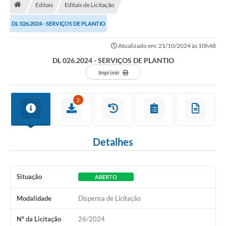
Editais
Editais de Licitação
Turismo
DL 026.2024 - SERVIÇOS DE PLANTIO
Secretarias
Atualizado em: 21/10/2024 às 10h48
Publicações Oficiais
DL 026.2024 - SERVIÇOS DE PLANTIO
Multimídia
Imprimir
Contato
2
Formulário elaboração LDO
Formulário Elaboração LOA 2021
Detalhes
FISCAL
Portal da Transparência
Situação
ABERTO
Setores Públicos – Telefones
Modalidade
Dispensa de Licitação
Atualização Cadastral
Nº da Licitação
26/2024