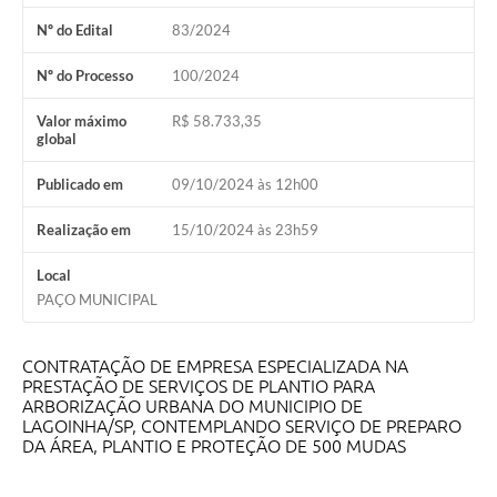
A Nossa Cidade
Nº do Edital
83/2024
Galeria de Fotos
Nº do Processo
100/2024
Audiências Públicas
Valor máximo
R$ 58.733,35
global
Arquivos para Download
Publicado em
09/10/2024 às 12h00
A Prefeitura
Realização em
15/10/2024 às 23h59
Carta de Serviços
Galeria de Vídeos
Local
PAÇO MUNICIPAL
Projetos
Contas Públicas
CONTRATAÇÃO DE EMPRESA ESPECIALIZADA NA
PRESTAÇÃO DE SERVIÇOS DE PLANTIO PARA
Legislação
ARBORIZAÇÃO URBANA DO MUNICIPIO DE
LAGOINHA/SP, CONTEMPLANDO SERVIÇO DE PREPARO
DA ÁREA, PLANTIO E PROTEÇÃO DE 500 MUDAS
Editais
Links