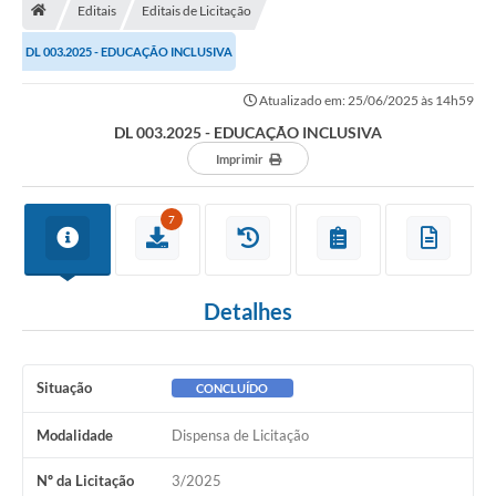
Editais
Editais de Licitação
Turismo
DL 003.2025 - EDUCAÇÃO INCLUSIVA
Secretarias
Atualizado em: 25/06/2025 às 14h59
Publicações Oficiais
DL 003.2025 - EDUCAÇÃO INCLUSIVA
Multimídia
Imprimir
Contato
7
Formulário elaboração LDO
Formulário Elaboração LOA 2021
Detalhes
FISCAL
Portal da Transparência
Situação
CONCLUÍDO
Setores Públicos – Telefones
Modalidade
Dispensa de Licitação
Atualização Cadastral
Nº da Licitação
3/2025