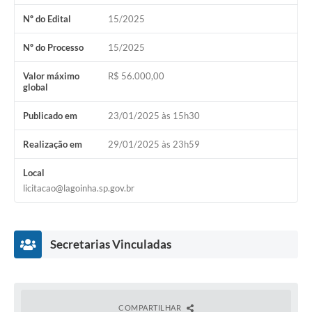
A Nossa Cidade
Nº do Edital
15/2025
Galeria de Fotos
Nº do Processo
15/2025
Audiências Públicas
Valor máximo
R$ 56.000,00
global
Arquivos para Download
Publicado em
23/01/2025 às 15h30
A Prefeitura
Realização em
29/01/2025 às 23h59
Carta de Serviços
Galeria de Vídeos
Local
licitacao@lagoinha.sp.gov.br
Projetos
Contas Públicas
Secretarias Vinculadas
Legislação
Editais
COMPARTILHAR
Links