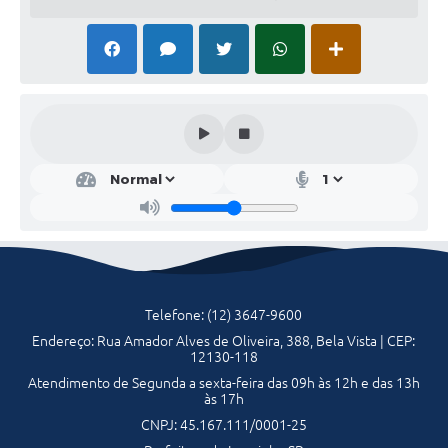
Serviços Online
Telefones Úteis
Transparência
Jornal
Edu
caçã
Agenda
o
Lucil
SIC
a
Mari
a de
Diário Oficial
God
oy
Emprega
Telefone: (12) 3647-9600
Endereço: Rua Amador Alves de Oliveira, 388, Bela Vista | CEP:
12130-118
Atendimento de Segunda a sexta-feira das 09h às 12h e das 13h
às 17h
CNPJ: 45.167.111/0001-25