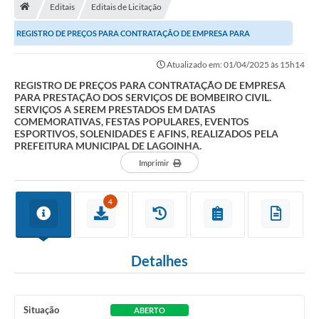
Editais
Editais de Licitação
Turismo
REGISTRO DE PREÇOS PARA CONTRATAÇÃO DE EMPRESA PARA
Secretarias
PRESTAÇÃO DOS SERVIÇOS DE BOMBEIRO CIVIL. SERVIÇOS A...
Atualizado em: 01/04/2025 às 15h14
Publicações Oficiais
REGISTRO DE PREÇOS PARA CONTRATAÇÃO DE EMPRESA
PARA PRESTAÇÃO DOS SERVIÇOS DE BOMBEIRO CIVIL.
Multimídia
SERVIÇOS A SEREM PRESTADOS EM DATAS
COMEMORATIVAS, FESTAS POPULARES, EVENTOS
Contato
ESPORTIVOS, SOLENIDADES E AFINS, REALIZADOS PELA
PREFEITURA MUNICIPAL DE LAGOINHA.
Formulário elaboração LDO
Imprimir
Formulário Elaboração LOA 2021
4
FISCAL
Portal da Transparência
Detalhes
Setores Públicos – Telefones
Atualização Cadastral
Situação
ABERTO