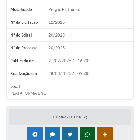
A Nossa Cidade
Modalidade
Pregão Eletrônico
Galeria de Fotos
Nº da Licitação
12/2025
Audiências Públicas
Nº do Edital
20/2025
Arquivos para Download
Nº do Processo
20/2025
A Prefeitura
Publicado em
21/02/2025 às 16h00
Carta de Serviços
Realização em
28/03/2025 às 09h30
Galeria de Vídeos
Local
Projetos
PLATAFORMA BNC
Contas Públicas
Legislação
COMPARTILHAR
Editais
Links