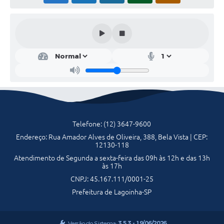
Serviços Online
Telefones Úteis
Transparência
Jornal
Agenda
SIC
Telefone: (12) 3647-9600
Diário Oficial
Endereço: Rua Amador Alves de Oliveira, 388, Bela Vista | CEP:
12130-118
Emprega
Atendimento de Segunda a sexta-feira das 09h às 12h e das 13h
às 17h
CNPJ: 45.167.111/0001-25
Prefeitura de Lagoinha-SP
Versão do Sistema:
3.5.3 - 19/06/2026