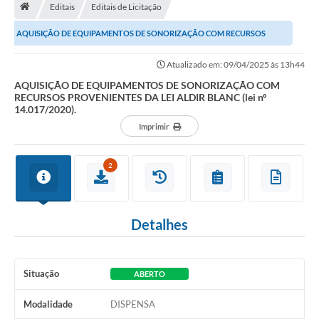
Editais
Editais de Licitação
Turismo
AQUISIÇÃO DE EQUIPAMENTOS DE SONORIZAÇÃO COM RECURSOS
Secretarias
PROVENIENTES DA LEI ALDIR BLANC (lei nº...
Atualizado em: 09/04/2025 às 13h44
Publicações Oficiais
AQUISIÇÃO DE EQUIPAMENTOS DE SONORIZAÇÃO COM
RECURSOS PROVENIENTES DA LEI ALDIR BLANC (lei nº
Multimídia
14.017/2020).
Imprimir
Contato
Formulário elaboração LDO
2
Formulário Elaboração LOA 2021
FISCAL
Detalhes
Portal da Transparência
Setores Públicos – Telefones
Situação
ABERTO
Atualização Cadastral
Modalidade
DISPENSA