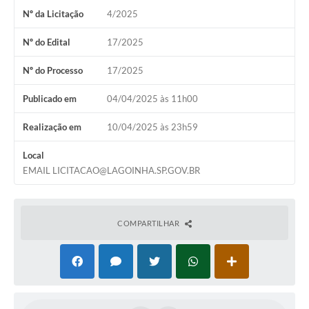
A Nossa Cidade
Nº da Licitação
4/2025
Galeria de Fotos
Nº do Edital
17/2025
Audiências Públicas
Nº do Processo
17/2025
Arquivos para Download
Publicado em
04/04/2025 às 11h00
A Prefeitura
Realização em
10/04/2025 às 23h59
Carta de Serviços
Local
EMAIL LICITACAO@LAGOINHA.SP.GOV.BR
Galeria de Vídeos
Projetos
COMPARTILHAR
Contas Públicas
Legislação
Editais
Links