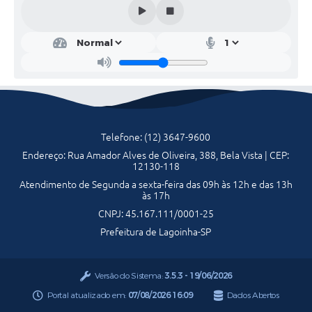
Serviços Online
Telefones Úteis
Transparência
Jornal
Agenda
Telefone: (12) 3647-9600
Endereço: Rua Amador Alves de Oliveira, 388, Bela Vista | CEP:
SIC
12130-118
Atendimento de Segunda a sexta-feira das 09h às 12h e das 13h
Diário Oficial
às 17h
CNPJ: 45.167.111/0001-25
Emprega
Prefeitura de Lagoinha-SP
Versão do Sistema:
3.5.3 - 19/06/2026
Portal atualizado em:
07/08/2026 16:09
Dados Abertos