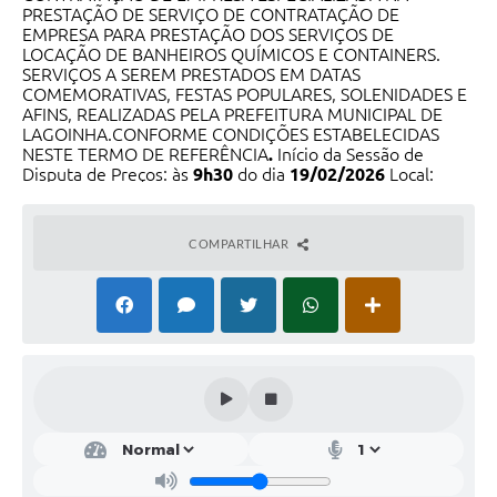
PRESTAÇÃO DE SERVIÇO DE CONTRATAÇÃO DE
EMPRESA PARA PRESTAÇÃO DOS SERVIÇOS DE
Serviços Online
LOCAÇÃO DE BANHEIROS QUÍMICOS E CONTAINERS.
SERVIÇOS A SEREM PRESTADOS EM DATAS
Telefones Úteis
COMEMORATIVAS, FESTAS POPULARES, SOLENIDADES E
AFINS, REALIZADAS PELA PREFEITURA MUNICIPAL DE
Transparência
LAGOINHA.CONFORME CONDIÇÕES ESTABELECIDAS
NESTE TERMO DE REFERÊNCIA
.
Início da Sessão de
Jornal
Disputa de Preços: às
9h30
do dia
19/02/2026
Local:
www.bnccompras.com
.O Edital completo à disposição dos
Agenda
interessados no endereço eletrônico:
www.lagoinha.sp.gov.br
. Maiores informações pelo e-
COMPARTILHAR
mail:
licitacao@lagoinha.sp.gov.br
ou no Paço Municipal,
SIC
sito à Rua Amador Alves de Oliveira, 388 – Bela Vista –
Lagoinha/SP.
JOSE GUILHERME CORREA GOMES -
Diário Oficial
Prefeito Municipal.
Emprega