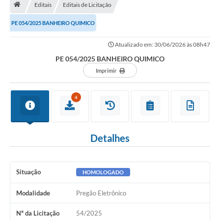
Editais
Editais de Licitação
Turismo
PE 054/2025 BANHEIRO QUIMICO
Secretarias
Atualizado em: 30/06/2026 às 08h47
Publicações Oficiais
PE 054/2025 BANHEIRO QUIMICO
Multimídia
Imprimir
Contato
4
Formulário elaboração LDO
Formulário Elaboração LOA 2021
Detalhes
FISCAL
Portal da Transparência
Situação
HOMOLOGADO
Setores Públicos – Telefones
Modalidade
Pregão Eletrônico
Atualização Cadastral
Nº da Licitação
54/2025