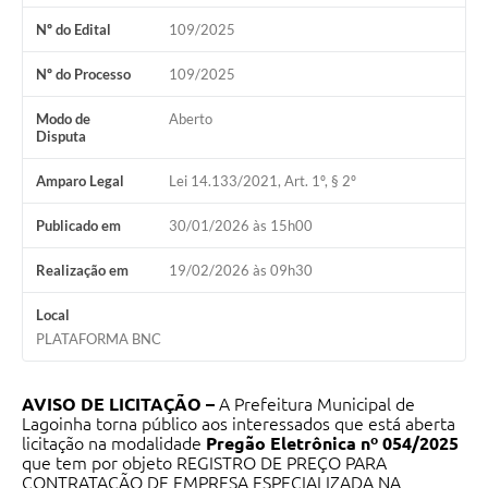
A Nossa Cidade
Nº do Edital
109/2025
Galeria de Fotos
Nº do Processo
109/2025
Audiências Públicas
Modo de
Aberto
Disputa
Arquivos para Download
Amparo Legal
Lei 14.133/2021, Art. 1º, § 2º
A Prefeitura
Publicado em
30/01/2026 às 15h00
Carta de Serviços
Galeria de Vídeos
Realização em
19/02/2026 às 09h30
Projetos
Local
PLATAFORMA BNC
Contas Públicas
Legislação
AVISO DE LICITAÇÃO –
A Prefeitura Municipal de
Lagoinha torna público aos interessados que está aberta
Editais
licitação na modalidade
Pregão Eletrônica nº 054/2025
que tem por objeto
REGISTRO DE PREÇO PARA
CONTRATAÇÃO DE EMPRESA ESPECIALIZADA NA
Links