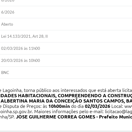
6/2026
6/2026
Aberto
Lei 14.133/2021, Art 28, II
02/03/2026 às 11h00
20/03/2026 às 10h00
BNC
 Lagoinha, torna público aos interessados que está aberta lici
IDADES HABITACIONAIS, COMPREENDENDO A CONSTRUÇÃ
ALBERTINA MARIA DA CONCEIÇÃO SANTOS CAMPOS, BAIR
de Disputa de Preços: às
10h00min
do dia
02/03/2026
Local:
ww
oinha.sp.gov.br
. Maiores informações pelo e-mail:
licitacao@la
inha/SP.
JOSE GUILHERME CORREA GOMES - Prefeito Munici