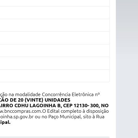
tação na modalidade Concorrência Eletrônica nº
O DE 20 (VINTE) UNIDADES
RO CDHU LAGOINHA B, CEP 12130- 300, NO
w.bnccompras.com
.O Edital completo à disposição
goinha.sp.gov.br
ou no Paço Municipal, sito à Rua
pal.