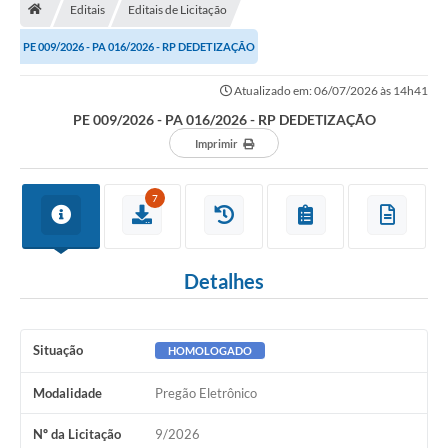
Editais
Editais de Licitação
Turismo
PE 009/2026 - PA 016/2026 - RP DEDETIZAÇÃO
Secretarias
Atualizado em: 06/07/2026 às 14h41
Publicações Oficiais
PE 009/2026 - PA 016/2026 - RP DEDETIZAÇÃO
Multimídia
Imprimir
Contato
7
Formulário elaboração LDO
Formulário Elaboração LOA 2021
Detalhes
FISCAL
Portal da Transparência
Situação
HOMOLOGADO
Setores Públicos – Telefones
Modalidade
Pregão Eletrônico
Atualização Cadastral
Nº da Licitação
9/2026