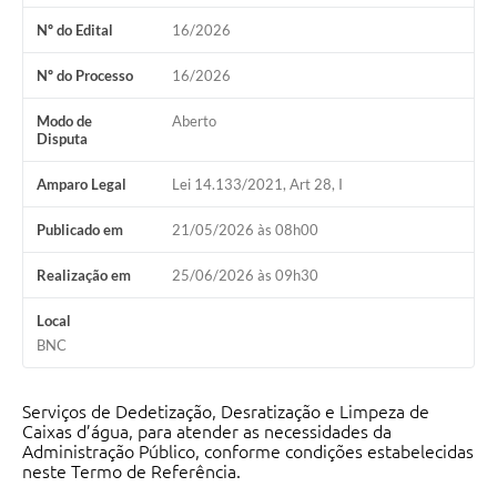
A Nossa Cidade
Nº do Edital
16/2026
Galeria de Fotos
Nº do Processo
16/2026
Audiências Públicas
Modo de
Aberto
Disputa
Arquivos para Download
Amparo Legal
Lei 14.133/2021, Art 28, I
A Prefeitura
Publicado em
21/05/2026 às 08h00
Carta de Serviços
Galeria de Vídeos
Realização em
25/06/2026 às 09h30
Projetos
Local
BNC
Contas Públicas
Legislação
Serviços de Dedetização, Desratização e Limpeza de
Caixas d’água, para atender as necessidades da
Editais
Administração Público, conforme condições estabelecidas
neste Termo de Referência.
Links