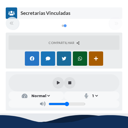
Serviços Online
Secretarias Vinculadas
Telefones Úteis
Transparência
COMPARTILHAR
Jornal
Agenda
SIC
Diário Oficial
Dire
Emprega
tora
de
Vigi
lânc
ia
Sani
tári