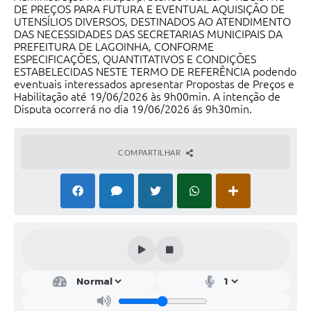
DE PREÇOS PARA FUTURA E EVENTUAL AQUISIÇÃO DE
UTENSÍLIOS DIVERSOS, DESTINADOS AO ATENDIMENTO
Serviços Online
DAS NECESSIDADES DAS SECRETARIAS MUNICIPAIS DA
PREFEITURA DE LAGOINHA, CONFORME
Telefones Úteis
ESPECIFICAÇÕES, QUANTITATIVOS E CONDIÇÕES
ESTABELECIDAS NESTE TERMO DE REFERÊNCIA podendo
Transparência
eventuais interessados apresentar Propostas de Preços e
Habilitação até 19/06/2026 às 9h00min. A intenção de
Jornal
Disputa ocorrerá no dia 19/06/2026 ás 9h30min.
Agenda
COMPARTILHAR
SIC
Diário Oficial
Emprega