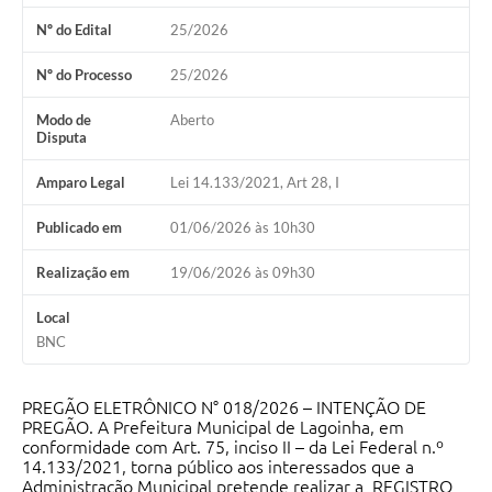
A Nossa Cidade
Nº do Edital
25/2026
Galeria de Fotos
Nº do Processo
25/2026
Audiências Públicas
Modo de
Aberto
Disputa
Arquivos para Download
Amparo Legal
Lei 14.133/2021, Art 28, I
A Prefeitura
Publicado em
01/06/2026 às 10h30
Carta de Serviços
Galeria de Vídeos
Realização em
19/06/2026 às 09h30
Projetos
Local
BNC
Contas Públicas
Legislação
PREGÃO ELETRÔNICO N° 018/2026 – INTENÇÃO DE
PREGÃO. A Prefeitura Municipal de Lagoinha, em
Editais
conformidade com Art. 75, inciso II – da Lei Federal n.º
14.133/2021, torna público aos interessados que a
Administração Municipal pretende realizar a REGISTRO
Links