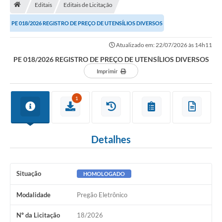
Editais
Editais de Licitação
Turismo
PE 018/2026 REGISTRO DE PREÇO DE UTENSÍLIOS DIVERSOS
Secretarias
Atualizado em: 22/07/2026 às 14h11
Publicações Oficiais
PE 018/2026 REGISTRO DE PREÇO DE UTENSÍLIOS DIVERSOS
Multimídia
Imprimir
Contato
1
Formulário elaboração LDO
Formulário Elaboração LOA 2021
Detalhes
FISCAL
Portal da Transparência
Situação
HOMOLOGADO
Setores Públicos – Telefones
Modalidade
Pregão Eletrônico
Atualização Cadastral
Nº da Licitação
18/2026