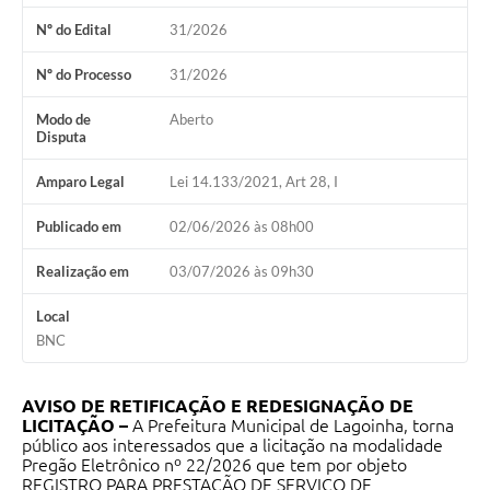
A Nossa Cidade
Nº do Edital
31/2026
Galeria de Fotos
Nº do Processo
31/2026
Audiências Públicas
Modo de
Aberto
Disputa
Arquivos para Download
Amparo Legal
Lei 14.133/2021, Art 28, I
A Prefeitura
Publicado em
02/06/2026 às 08h00
Carta de Serviços
Galeria de Vídeos
Realização em
03/07/2026 às 09h30
Projetos
Local
BNC
Contas Públicas
Legislação
AVISO DE RETIFICAÇÃO E REDESIGNAÇÃO DE
LICITAÇÃO –
A Prefeitura Municipal de Lagoinha, torna
Editais
público aos interessados que a licitação na modalidade
Pregão Eletrônico nº 22/2026 que tem por objeto
REGISTRO PARA PRESTAÇÃO DE SERVIÇO DE
Links