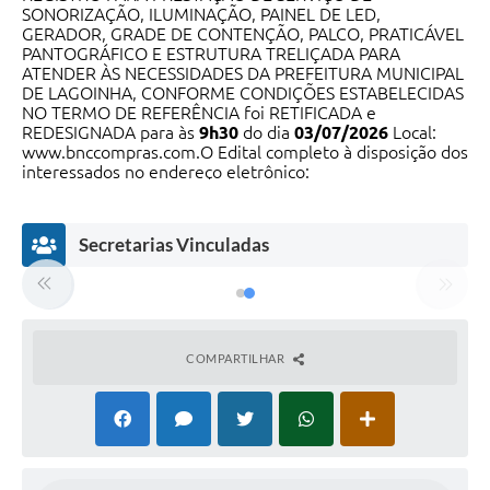
SONORIZAÇÃO, ILUMINAÇÃO, PAINEL DE LED,
GERADOR, GRADE DE CONTENÇÃO, PALCO, PRATICÁVEL
Serviços Online
PANTOGRÁFICO E ESTRUTURA TRELIÇADA PARA
ATENDER ÀS NECESSIDADES DA PREFEITURA MUNICIPAL
Telefones Úteis
DE LAGOINHA, CONFORME CONDIÇÕES ESTABELECIDAS
NO TERMO DE REFERÊNCIA
foi RETIFICADA e
Transparência
REDESIGNADA para às
9h30
do dia
03/07/2026
Local:
www.bnccompras.com
.O Edital completo à disposição dos
Jornal
interessados no endereço eletrônico:
www.lagoinha.sp.gov.br
. Maiores informações pelo e-
Agenda
mail:
licitacao@lagoinha.sp.gov.br
ou no Paço Municipal,
sito à Rua Amador Alves de Oliveira, 388 – Bela Vista –
Secretarias Vinculadas
Lagoinha/SP.
JOSE GUILHERME CORREA GOMES -
SIC
Prefeito Municipal.
Diário Oficial
Emprega
COMPARTILHAR