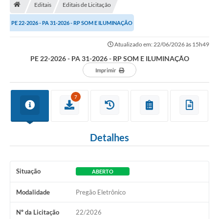
Editais
Editais de Licitação
Turismo
PE 22-2026 - PA 31-2026 - RP SOM E ILUMINAÇÃO
Secretarias
Atualizado em: 22/06/2026 às 15h49
Publicações Oficiais
PE 22-2026 - PA 31-2026 - RP SOM E ILUMINAÇÃO
Multimídia
Imprimir
Contato
7
Formulário elaboração LDO
Formulário Elaboração LOA 2021
Detalhes
FISCAL
Portal da Transparência
Situação
ABERTO
Setores Públicos – Telefones
Modalidade
Pregão Eletrônico
Atualização Cadastral
Nº da Licitação
22/2026