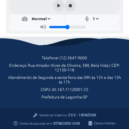
Cult
ura
e
Turi
smo
Robe
rt
Laris
son
Sant
Telefone: (12) 3647-9600
os
Abre
Endereço: Rua Amador Alves de Oliveira, 388, Bela Vista | CEP:
u
12130-118
Atendimento de Segunda a sexta-feira das 09h às 12h e das 13h
às 17h
CNPJ: 45.167.111/0001-25
Prefeitura de Lagoinha-SP
Versão do Sistema:
3.5.3 - 19/06/2026
Portal atualizado em:
07/08/2026 16:09
Dados Abertos