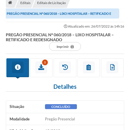
Editais
Editais de Licitação
Turismo
PREGÃO PRESENCIAL Nº 060/2018 – LIXO HOSPITALAR – RETIFICADO E
Secretarias
REDESIGNADO
Atualizado em: 26/07/2022 às 14h16
Publicações Oficiais
PREGÃO PRESENCIAL Nº 060/2018 – LIXO HOSPITALAR –
RETIFICADO E REDESIGNADO
Multimídia
Imprimir
Contato
5
Formulário elaboração LDO
Formulário Elaboração LOA 2021
Detalhes
FISCAL
Portal da Transparência
Situação
CONCLUÍDO
Setores Públicos – Telefones
Modalidade
Pregão Presencial
Atualização Cadastral