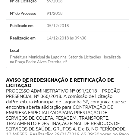
Nº da Licitação
69/2018
A Nossa Cidade
Nº do Processo
91/2018
Galeria de Fotos
Publicado em
05/12/2018
Audiências Públicas
Realização em
14/12/2018 às 09h30
Arquivos para Download
Local
A Prefeitura
Prefeitura Municipal de Lagoinha, Setor de Licitações– localizada
na Praça Pedro Alves Ferreira, nº
Carta de Serviços
Galeria de Vídeos
AVISO DE REDESIGNAÇÃO E RETIFICAÇÃO DE
LICITAÇÃO
Projetos
PROCESSO ADMINISTRATIVO Nº 091/2018 – PREGÃO
PRESENCIAL Nº 060/2018. A comissão de licitação
Contas Públicas
daPrefeitura Municipal de Lagoinha-SP, comunica que se
encontra aberta alicitação para CONTRATAÇÃO DE
Legislação
EMPRESA ESPECIALIZADAPARA PRESTAÇÃO DE
SERVIÇOS DE COLETA, PESAGEM, TRANSPORTE,
Editais
TRATAMENTO EDESTINAÇÃO FINAL DE RESÍDUOS DE
SERVIÇOS DE SAÚDE, GRUPOS A, E e B, NO PERÍODODE
Links
12 MESES. Realização: 29/01/2019 ÀS 09:30horas no Paço