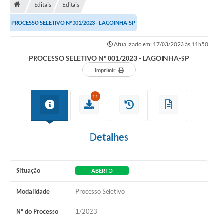
Editais
Editais
Turismo
PROCESSO SELETIVO Nº 001/2023 - LAGOINHA-SP
Secretarias
Atualizado em: 17/03/2023 às 11h50
Publicações Oficiais
PROCESSO SELETIVO Nº 001/2023 - LAGOINHA-SP
Multimídia
Imprimir
Contato
11
Formulário elaboração LDO
Formulário Elaboração LOA 2021
Detalhes
FISCAL
Portal da Transparência
Situação
ABERTO
Setores Públicos – Telefones
Modalidade
Processo Seletivo
Atualização Cadastral
Nº do Processo
1/2023