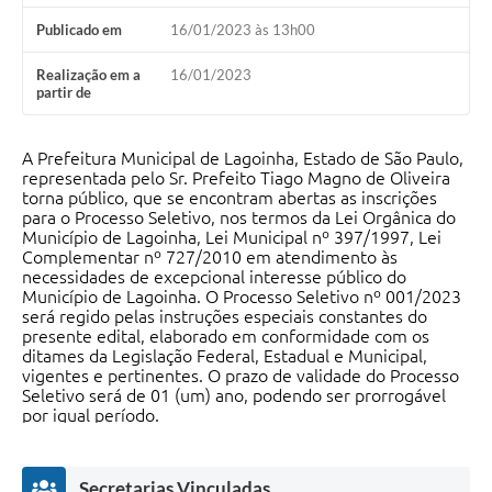
A Nossa Cidade
Publicado em
16/01/2023 às 13h00
Galeria de Fotos
Realização em a
16/01/2023
partir de
Audiências Públicas
Arquivos para Download
A Prefeitura Municipal de Lagoinha, Estado de São Paulo,
representada pelo Sr. Prefeito Tiago Magno de Oliveira
A Prefeitura
torna público, que se encontram abertas as inscrições
para o Processo Seletivo, nos termos da Lei Orgânica do
Carta de Serviços
Município de Lagoinha, Lei Municipal nº 397/1997, Lei
Complementar nº 727/2010 em atendimento às
Galeria de Vídeos
necessidades de excepcional interesse público do
Município de Lagoinha. O Processo Seletivo nº 001/2023
Projetos
será regido pelas instruções especiais constantes do
presente edital, elaborado em conformidade com os
ditames da Legislação Federal, Estadual e Municipal,
Contas Públicas
vigentes e pertinentes. O prazo de validade do Processo
Seletivo será de 01 (um) ano, podendo ser prorrogável
Legislação
por igual período.
Editais
A organização, a aplicação e a correção das provas do
Processo Seletivo serão de responsabilidade da empresa
Secretarias Vinculadas
Links