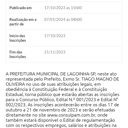
A Nossa Cidade
Publicado em
17/10/2023 às 15h00
Galeria de Fotos
Realização em a
07/01/2024 às 08h00
partir de
Audiências Públicas
Início das
17/10/2023
Arquivos para Download
Inscrições
A Prefeitura
Fim das
21/11/2023
Inscrições
Carta de Serviços
Galeria de Vídeos
A PREFEITURA MUNICIPAL DE LAGOINHA-SP, neste ato
representada pelo Prefeito, Exmo Sr. TIAGO MAGNO DE
Projetos
OLIVEIRA no uso de suas atribuições legais, em
obediência à Constituição Federal e à Constituição
Contas Públicas
Estadual, torna público que estarão abertas as inscrições
para o Concurso Público, Edital N.º 001/2023 e Edital N°
Legislação
002/2023. As inscrições acontecerão entre os dias 17 de
outubro a 21 de novembro de 2023 e serão efetuadas
diretamente no site www.consulpam.com.br, onde
Editais
também estará disponível o Edital de regulamentação
com os respectivos empregos, salários e atribuições na
Links