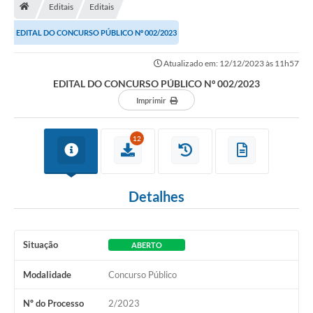
Editais
Editais
Turismo
EDITAL DO CONCURSO PÚBLICO Nº 002/2023
Secretarias
Atualizado em: 12/12/2023 às 11h57
Publicações Oficiais
EDITAL DO CONCURSO PÚBLICO Nº 002/2023
Multimídia
Imprimir
Contato
12
Formulário elaboração LDO
Formulário Elaboração LOA 2021
Detalhes
FISCAL
Portal da Transparência
Situação
ABERTO
Setores Públicos – Telefones
Modalidade
Concurso Público
Atualização Cadastral
Nº do Processo
2/2023