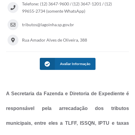
A Nossa Cidade
Telefone: (12) 3647-9600 / (12) 3647-1201 / (12)
99655-2734 (somente WhatsApp)
Galeria de Fotos
tributos@lagoinha.sp.gov.br
Audiências Públicas
Arquivos para Download
Rua Amador Alves de Oliveira, 388
A Prefeitura
Carta de Serviços
Avaliar Informação
Galeria de Vídeos
Projetos
A
Secretaria da Fazenda e Diretoria de Expediente
é
Contas Públicas
responsável pela arrecadação dos tributos
Legislação
Editais
municipais, entre eles a TLFF, ISSQN, IPTU e taxas
Links