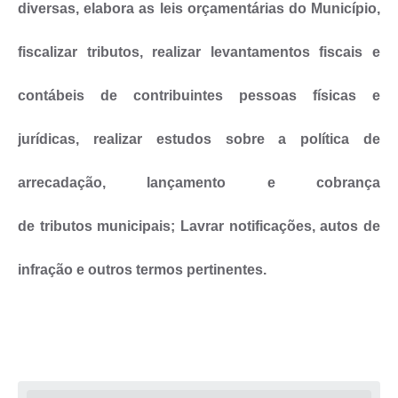
diversas, elabora as leis orçamentárias do Município,
Serviços Online
fiscalizar tributos, realizar levantamentos fiscais e
Telefones Úteis
contábeis de contribuintes pessoas físicas e
Transparência
Jornal
jurídicas, realizar estudos sobre a política de
Agenda
arrecadação, lançamento e cobrança
SIC
de tributos municipais; Lavrar notificações, autos de
Diário Oficial
infração e outros termos pertinentes.
Emprega