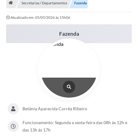
Secretarias / Departamentos
Fazenda
Turismo
Atualizado em: 05/05/2026 às 15h06
Secretarias
Publicações Oficiais
Fazenda
Multimídia
Contato
Formulário elaboração LDO
Formulário Elaboração LOA 2021
FISCAL
Portal da Transparência
Betânia Aparecida Corrêa Ribeiro
Setores Públicos – Telefones
Funcionamento: Segunda a sexta-feira das 08h às 12h e
Atualização Cadastral
das 13h às 17h